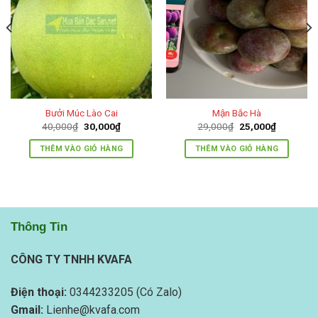
Bưởi Múc Lào Cai
Mận Bắc Hà
Giá
Giá
Giá
Giá
40,000
₫
30,000
₫
29,000
₫
25,000
₫
gốc
hiện
gốc
hiện
là:
tại
là:
tại
THÊM VÀO GIỎ HÀNG
THÊM VÀO GIỎ HÀNG
40,000₫.
là:
29,000₫.
là:
.
30,000₫.
25,000₫.
Thông Tin
CÔNG TY TNHH KVAFA
Điện thoại:
0344233205 (Có Zalo)
Gmail:
Lienhe@kvafa.com