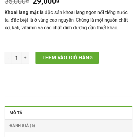
Giá
Giá
35,000
₫
29,000
₫
dựa trên
đánh giá
gốc
hiện
Khoai lang mật
là đặc sản khoai lang ngon nổi tiếng nước
là:
tại
ta, đặc biệt là ở vùng cao nguyên. Chúng là một nguồn chất
35,000₫.
là:
xơ, kali, vitamin và các chất dinh dưỡng cần thiết khác.
29,000₫.
Khoai Lang Mật số lượng
THÊM VÀO GIỎ HÀNG
MÔ TẢ
ĐÁNH GIÁ (6)