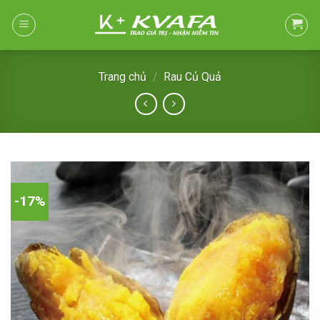
Skip
to
content
Trang chủ
/
Rau Củ Quả
-17%