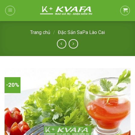
Skip
to
content
Trang chủ
/
Đặc Sản SaPa Lào Cai
-20%