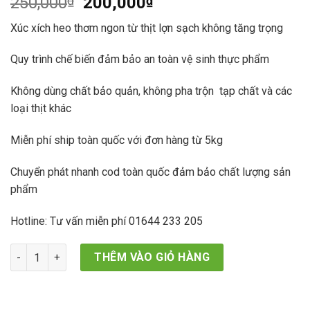
Giá
Giá
250,000
₫
200,000
₫
dựa trên
đánh giá
gốc
hiện
Xúc xích heo thơm ngon từ thịt lợn sạch không tăng trọng
là:
tại
250,000₫.
là:
Quy trình chế biến đảm bảo an toàn vệ sinh thực phẩm
200,000₫.
Không dùng chất bảo quản, không pha trộn tạp chất và các
loại thịt khác
Miễn phí ship toàn quốc với đơn hàng từ 5kg
Chuyển phát nhanh cod toàn quốc đảm bảo chất lượng sản
phẩm
Hotline: Tư vấn miễn phí 01644 233 205
Xúc Xích Heo số lượng
THÊM VÀO GIỎ HÀNG