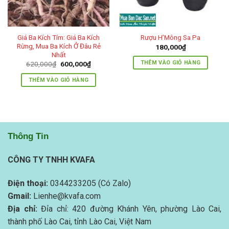
Giá Ba Kích Tím: Giá Ba Kích
Rượu H’Mông Sa Pa
Rừng, Mua Ba Kích Ở Đâu Rẻ
180,000
₫
Nhất
Giá
Giá
THÊM VÀO GIỎ HÀNG
620,000
₫
600,000
₫
gốc
hiện
0₫.
là:
tại
THÊM VÀO GIỎ HÀNG
620,000₫.
là:
600,000₫.
Thông Tin
CÔNG TY TNHH KVAFA
Điện thoại:
0344233205 (Có Zalo)
Gmail:
Lienhe@kvafa.com
Địa chỉ:
Đỉa chỉ: 420 đường Khánh Yên, phường Lào Cai,
thành phố Lào Cai, tỉnh Lào Cai, Việt Nam