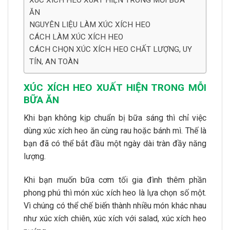
XÚC XÍCH HEO XUẤT HIỆN TRONG MỖI BỮA
ĂN
NGUYÊN LIỆU LÀM XÚC XÍCH HEO
CÁCH LÀM XÚC XÍCH HEO
CÁCH CHỌN XÚC XÍCH HEO CHẤT LƯỢNG, UY
TÍN, AN TOÀN
XÚC XÍCH HEO XUẤT HIỆN TRONG MỖI
BỮA ĂN
Khi bạn không kịp chuẩn bị bữa sáng thì chỉ việc
dùng xúc xích heo ăn cùng rau hoặc bánh mì. Thế là
bạn đã có thể bắt đầu một ngày dài tràn đầy năng
lượng.
Khi bạn muốn bữa cơm tối gia đình thêm phần
phong phú thì món xúc xích heo là lựa chọn số một.
Vì chúng có thể chế biến thành nhiều món khác nhau
như xúc xích chiên, xúc xích với salad, xúc xích heo