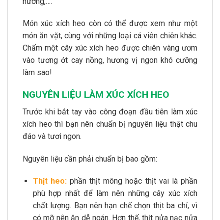
nướng,….
Món xúc xích heo còn có thể được xem như một
món ăn vặt, cùng với những loại cá viên chiên khác.
Chấm một cây xúc xích heo được chiên vàng ươm
vào tương ớt cay nồng, hương vị ngon khó cưỡng
làm sao!
NGUYÊN LIỆU LÀM XÚC XÍCH HEO
Trước khi bắt tay vào công đoạn đầu tiên làm xúc
xích heo thì bạn nên chuẩn bị nguyên liệu thật chu
đáo và tươi ngon.
Nguyên liệu cần phải chuẩn bị bao gồm:
Thịt heo:
phần thịt mông hoặc thịt vai là phần
phù hợp nhất để làm nên những cây xúc xích
chất lượng. Bạn nên hạn chế chọn thịt ba chỉ, vì
có mỡ nên ăn dễ ngán. Hơn thế, thịt nửa nạc nửa