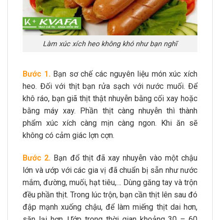
Làm xúc xích heo không khó như bạn nghĩ
Bước 1.
Bạn sơ chế các nguyên liệu món xúc xích
heo. Đối với thịt bạn rửa sạch với nước muối. Để
khô ráo, bạn giã thịt thật nhuyễn bằng cối xay hoặc
bằng máy xay. Phần thịt càng nhuyễn thì thành
phẩm xúc xích càng mịn càng ngon. Khi ăn sẽ
không có cảm giác lợn cợn.
Bước 2.
Bạn đổ thịt đã xay nhuyễn vào một chậu
lớn và ướp với các gia vị đã chuẩn bị sẵn như nước
mắm, đường, muối, hạt tiêu,… Dùng găng tay và trộn
đều phần thịt. Trong lúc trộn, bạn cần thịt lên sau đó
đập mạnh xuống chậu, để làm miếng thịt dai hơn,
săn lại hơn. Ướp trong thời gian khoảng 30 – 60