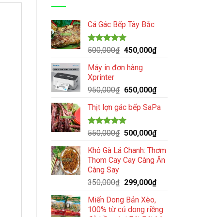
Cá Gác Bếp Tây Bắc
Được xếp
Giá
Giá
500,000
₫
450,000
₫
hạng
5.00
gốc
hiện
5 sao
Máy in đơn hàng
là:
tại
Xprinter
500,000₫.
là:
Giá
Giá
950,000
₫
650,000
₫
450,000₫.
gốc
hiện
Thịt lợn gác bếp SaPa
là:
tại
950,000₫.
là:
650,000₫.
Được xếp
Giá
Giá
550,000
₫
500,000
₫
hạng
4.96
gốc
hiện
5 sao
Khô Gà Lá Chanh: Thơm
là:
tại
Thơm Cay Cay Càng Ăn
550,000₫.
là:
Càng Say
500,000₫.
Giá
Giá
350,000
₫
299,000
₫
gốc
hiện
Miến Dong Bản Xèo,
là:
tại
100% từ củ dong riềng
350,000₫.
là: