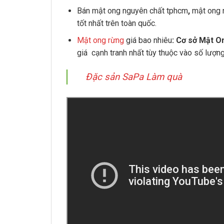
Bán mật ong nguyên chất tphcm
,
mật ong n
tốt nhất trên toàn quốc.
Mật ong rừng
giá bao nhiêu
: Cơ sở
Mật On
giá cạnh tranh nhất tùy thuộc vào số lượn
Đặc sản SaPa Làm quà