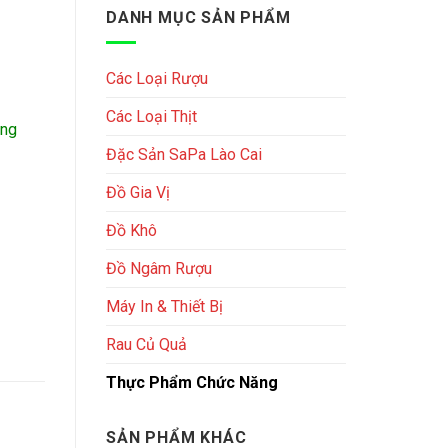
469,000₫.
là:
DANH MỤC SẢN PHẨM
450,000₫.
Các Loại Rượu
Các Loại Thịt
Ong
Đặc Sản SaPa Lào Cai
Đồ Gia Vị
Đồ Khô
Đồ Ngâm Rượu
Máy In & Thiết Bị
Rau Củ Quả
Thực Phẩm Chức Năng
SẢN PHẨM KHÁC