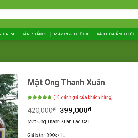
N SA PA
SẢN PHẨM
MÁY IN & THIẾT BỊ
VĂN HÓA ẨM THỰC
Mật Ong Thanh Xuân
(
10
đánh giá của khách hàng)
5.00
10
trên 5
Giá
Giá
420,000
₫
399,000
₫
dựa trên
đánh giá
gốc
hiện
Mật Ong Thanh Xuân Lào Cai
là:
tại
420,000₫.
là:
Giá bán : 399k/1L