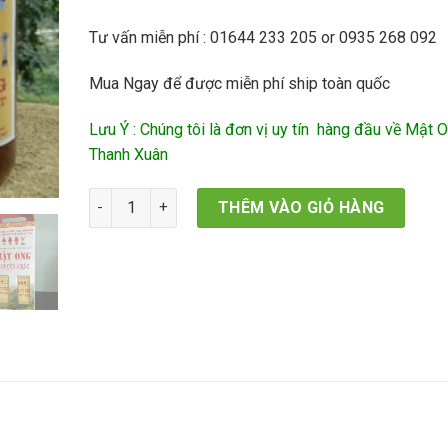
399,000₫.
Tư vấn miễn phí : 01644 233 205 or 0935 268 092
Mua Ngay để được miễn phí ship toàn quốc
Lưu Ý : Chúng tôi là đơn vị uy tín hàng đầu về Mật 
Thanh Xuân
Mật Ong Thanh Xuân số lượng
THÊM VÀO GIỎ HÀNG