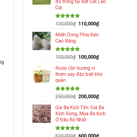
đỏ trồng tại Bát Sát Lào
299,000₫.
Cai
Được xếp
Giá
Giá
120,000
₫
110,000
₫
hạng
5.00
gốc
hiện
5 sao
Miến Dong Phia Đén
là:
tại
Cao Bằng
120,000₫.
là:
110,000₫.
Được xếp
Giá
Giá
130,000
₫
100,000
₫
hạng
5.00
ng
gốc
hiện
5 sao
Rượu cần hương vị
là:
tại
thơm say đặc biệt khó
130,000₫.
là:
quên
100,000₫.
Được xếp
Giá
Giá
250,000
₫
200,000
₫
hạng
5.00
gốc
hiện
5 sao
Giá Ba Kích Tím: Giá Ba
là:
tại
Kích Rừng, Mua Ba Kích
250,000₫.
là:
Ở Đâu Rẻ Nhất
200,000₫.
Được xếp
Giá
Giá
620,000
₫
600,000
₫