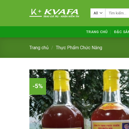
Skip
to
Tìm
kiếm:
content
TRANG CHỦ
ĐẶC SẢ
Trang chủ
/
Thực Phẩm Chức Năng
-5%