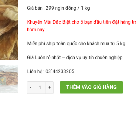
450,000₫.
là:
Giá bán : 299 ngìn đồng / 1 kg
299,000₫.
Khuyến Mãi Đặc Biệt cho 5 bạn đầu tiên đặt hàng tr
hôm nay
Miễn phí ship toàn quốc cho khách mua từ 5 kg
Giá Luôn rẻ nhất – dịch vụ uy tín chuên nghiệp
Liên hệ : 03`44233205
Măng khô, măng tre, măng nứa, măng vầy đặc sản T
THÊM VÀO GIỎ HÀNG