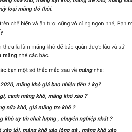
ăng nứa khô, măng sặt khô, măng tre khô, măng vầu
ấy loại măng đó thôi.
g trên chế biến và ăn tươi cũng vô cùng ngon nhé, Bạn 
ấy
in thưa là làm măng khô để bảo quản được lâu và sử
a măng
nhé các bác.
o các bạn một số thắc mắc sau về
măng
nhé:
2020, măng khô giá bao nhiêu tiền 1 kg?
gì, canh măng khô, măng khô xào ?
g nữa khô, giá măng tre khô ?
khô uy tín chất lượng , chuyên nghiệp nhất ?
 xào tỏi, măng khô xào lòng gà , măng khô xào