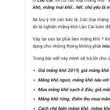
Ở
Lào Cai
thì có các loại măng như :
M
khô, măng mai khô.. hết. chủ yếu là m
Ak lưu ý với các bác là; Các loại măn
ăn là nghiện măng khô Lào Cai luôn đ
Vậy tại sao lại phải làm măng khô ? X
dụng cho những tháng không phải
mù
Trong bài viết này mình sẽ trả lời ch
Giá măng khô 2019, giá măng khô 
Măng khô ngon, măng khô nấu với 
Mua măng khô sạch ở đâu, giá măn
Măng khô rừng, điểm thu mua măng 
Cách chế biến măng khô, măng khô