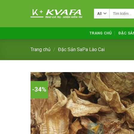
Skip
to
Tìm
kiếm:
content
TRANG CHỦ
ĐẶC SẢ
Trang chủ
/
Đặc Sản SaPa Lào Cai
-34%