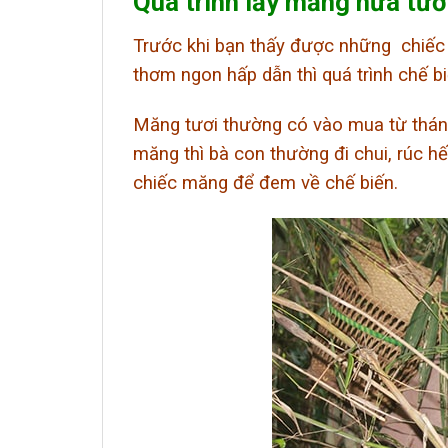
Quá trình lấy măng nứa tươ
Trước khi bạn thấy được những chiế
thơm ngon hấp dẫn thì quá trình chế biế
Măng tươi thường có vào mua từ tháng
măng thì bà con thường đi chui, rúc h
chiếc măng để đem về chế biến.