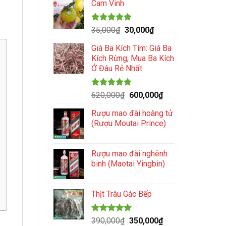
5 sao
Cam Vinh
là:
tại
100,000₫.
là:
89,000₫.
Được xếp
Giá
Giá
35,000
₫
30,000
₫
hạng
5.00
gốc
hiện
5 sao
Giá Ba Kích Tím: Giá Ba
là:
tại
Kích Rừng, Mua Ba Kích
35,000₫.
là:
Ở Đâu Rẻ Nhất
30,000₫.
Được xếp
Giá
Giá
620,000
₫
600,000
₫
hạng
5.00
gốc
hiện
5 sao
Rượu mao đài hoàng tử
là:
tại
(Rượu Moutai Prince)
620,000₫.
là:
600,000₫.
Rượu mao đài nghênh
binh (Maotai Yingbin)
Thịt Trâu Gác Bếp
Được xếp
Giá
Giá
390,000
₫
350,000
₫