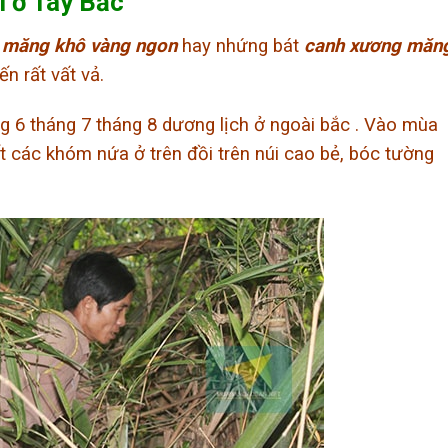
i ở Tây Bắc
c
măng khô vàng ngon
hay nhứng bát
canh xương măn
n rất vất vả.
 6 tháng 7 tháng 8 dương lịch ở ngoài bắc . Vào mùa
ết các khóm nứa ở trên đồi trên núi cao bẻ, bóc tường