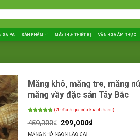
N SA PA
SẢN PHẨM
MÁY IN & THIẾT BỊ
VĂN HÓA ẨM THỰC
Măng khô, măng tre, măng nứ
măng vầy đặc sản Tây Bắc
(
20
đánh giá của khách hàng)
5.00
20
trên 5
Giá
Giá
450,000
₫
299,000
₫
dựa trên
đánh giá
gốc
hiện
MĂNG KHÔ NGON LÀO CAI
là:
tại