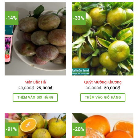
-14%
-33%
Mận Bắc Hà
Quýt Mường Khương
Giá
Giá
Giá
Giá
29,000
₫
25,000
₫
30,000
₫
20,000
₫
gốc
hiện
gốc
hiện
là:
tại
là:
tại
THÊM VÀO GIỎ HÀNG
THÊM VÀO GIỎ HÀNG
29,000₫.
là:
30,000₫.
là:
25,000₫.
20,000₫.
-91%
-20%