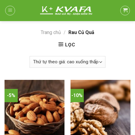
Skip
to
content
Trang chủ
/
Rau Củ Quả
LỌC
-5%
-10%