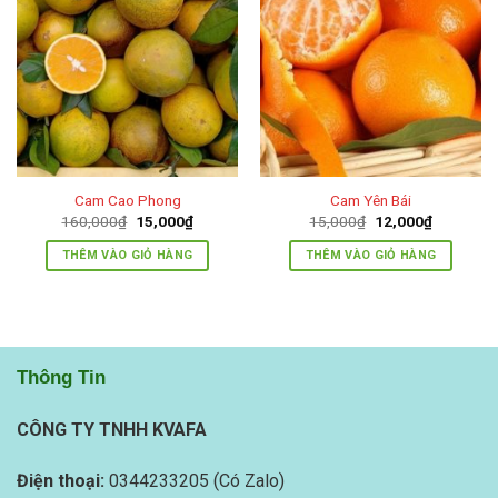
Cam Cao Phong
Cam Yên Bái
Giá
Giá
Giá
Giá
160,000
₫
15,000
₫
15,000
₫
12,000
₫
gốc
hiện
gốc
hiện
là:
tại
là:
tại
THÊM VÀO GIỎ HÀNG
THÊM VÀO GIỎ HÀNG
160,000₫.
là:
15,000₫.
là:
15,000₫.
12,000₫.
Thông Tin
CÔNG TY TNHH KVAFA
Điện thoại:
0344233205 (Có Zalo)