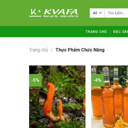
Skip
to
Tìm
kiếm:
content
TRANG CHỦ
ĐẶC SẢ
Trang chủ
/
Thực Phẩm Chức Năng
-5%
-4%