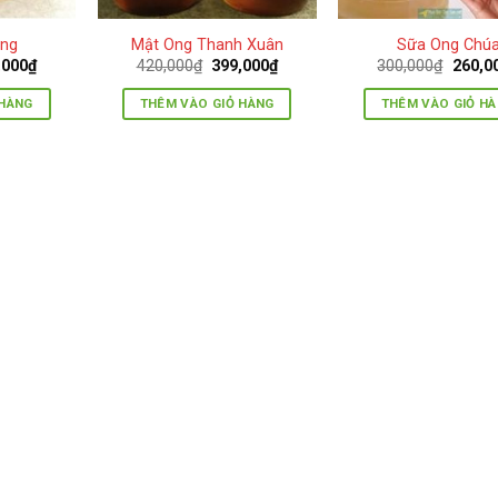
ừng
Mật Ong Thanh Xuân
Sữa Ong Chú
Giá
Giá
Giá
Giá
,000
₫
420,000
₫
399,000
₫
300,000
₫
260,0
hiện
gốc
hiện
gốc
tại
là:
tại
là:
 HÀNG
THÊM VÀO GIỎ HÀNG
THÊM VÀO GIỎ H
000₫.
là:
420,000₫.
là:
300,00
450,000₫.
399,000₫.