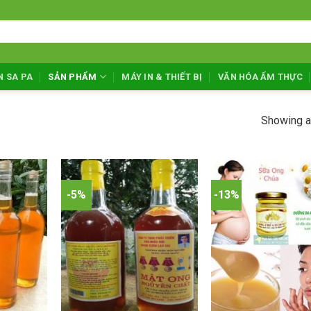
N SA PA
SẢN PHẨM
MÁY IN & THIẾT BỊ
VĂN HÓA ẨM THỰC
Showing al
-5%
-13%