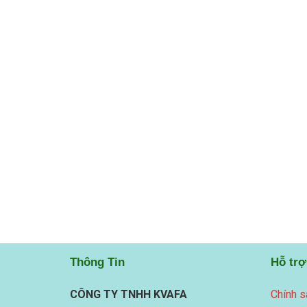
Thông Tin
Hỗ trợ
CÔNG TY TNHH KVAFA
Chính s