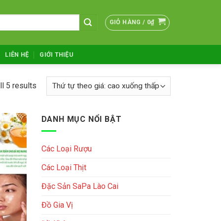
GIỎ HÀNG /
0
₫
LIÊN HỆ
GIỚI THIỆU
l 5 results
DANH MỤC NỔI BẬT
Các Loại Rượu
Các Loại Thịt
Đặc Sản SaPa Lào Cai
Đồ Gia Vị