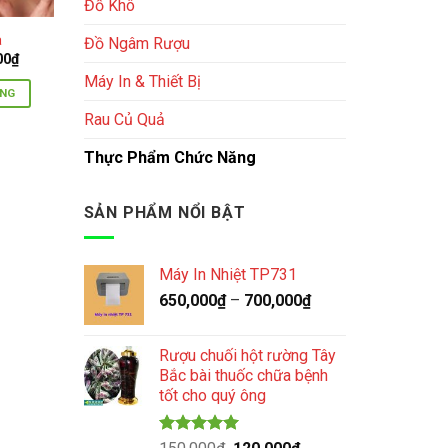
Đồ Khô
a
Đồ Ngâm Rượu
Giá
00
₫
hiện
Máy In & Thiết Bị
tại
ÀNG
0₫.
là:
260,000₫.
Rau Củ Quả
Thực Phẩm Chức Năng
SẢN PHẨM NỔI BẬT
Máy In Nhiệt TP731
650,000
₫
–
700,000
₫
Rượu chuối hột rường Tây
Bắc bài thuốc chữa bệnh
tốt cho quý ông
Được xếp
Giá
Giá