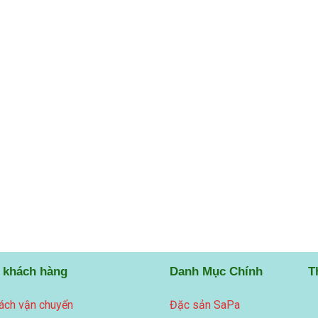
 khách hàng
Danh Mục Chính
T
ách vận chuyển
Đặc sản SaPa