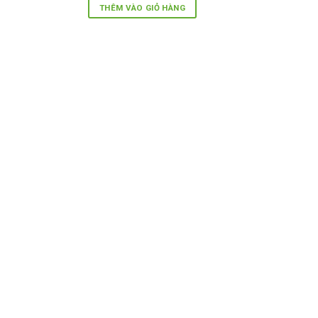
là:
tại
THÊM VÀO GIỎ HÀNG
300,000₫.
là:
250,000₫.