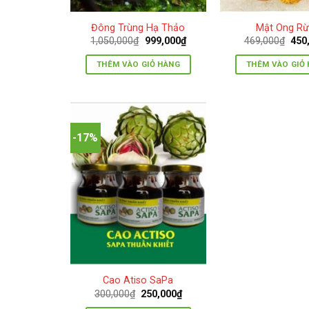
Đông Trùng Hạ Thảo
Mật Ong R
Giá
Giá
Giá
1,050,000
₫
999,000
₫
469,000
₫
450
gốc
hiện
gốc
là:
tại
là:
THÊM VÀO GIỎ HÀNG
THÊM VÀO GIỎ
1,050,000₫.
là:
469,
999,000₫.
-17%
Cao Atiso SaPa
Giá
Giá
300,000
₫
250,000
₫
gốc
hiện