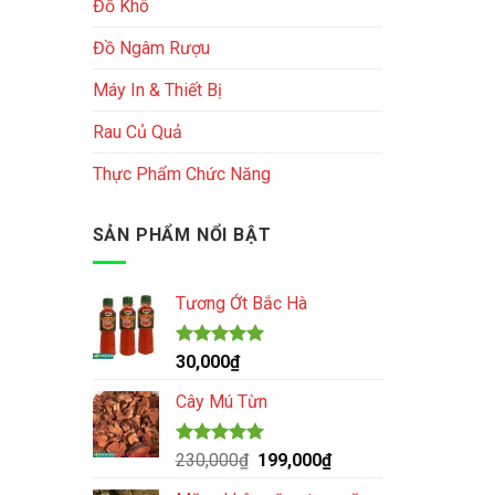
Đồ Khô
Đồ Ngâm Rượu
Máy In & Thiết Bị
Rau Củ Quả
Thực Phẩm Chức Năng
SẢN PHẨM NỔI BẬT
Tương Ớt Bắc Hà
Được xếp
30,000
₫
hạng
5.00
5 sao
Cây Mú Từn
Được xếp
Giá
Giá
230,000
₫
199,000
₫
hạng
5.00
gốc
hiện
5 sao