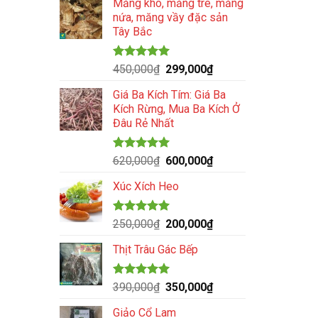
Măng khô, măng tre, măng
là:
tại
nứa, măng vầy đặc sản
230,000₫.
là:
Tây Bắc
199,000₫.
Được xếp
Giá
Giá
450,000
₫
299,000
₫
hạng
5.00
gốc
hiện
5 sao
Giá Ba Kích Tím: Giá Ba
là:
tại
Kích Rừng, Mua Ba Kích Ở
450,000₫.
là:
Đâu Rẻ Nhất
299,000₫.
Được xếp
Giá
Giá
620,000
₫
600,000
₫
hạng
5.00
gốc
hiện
5 sao
Xúc Xích Heo
là:
tại
620,000₫.
là:
600,000₫.
Được xếp
Giá
Giá
250,000
₫
200,000
₫
hạng
5.00
gốc
hiện
5 sao
Thịt Trâu Gác Bếp
là:
tại
250,000₫.
là:
200,000₫.
Được xếp
Giá
Giá
390,000
₫
350,000
₫
hạng
4.95
gốc
hiện
5 sao
Giảo Cổ Lam
là:
tại