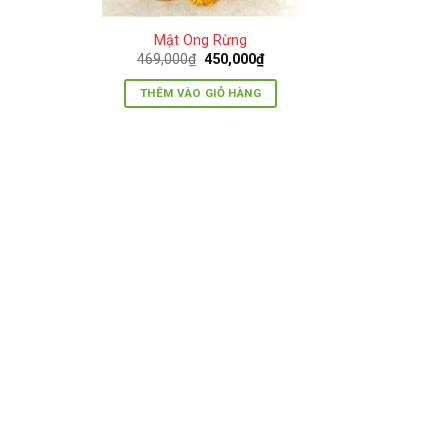
Mật Ong Rừng
Giá
Giá
469,000
₫
450,000
₫
gốc
hiện
là:
tại
THÊM VÀO GIỎ HÀNG
469,000₫.
là:
450,000₫.