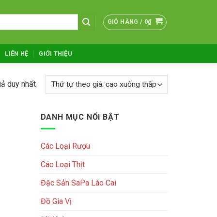
GIỎ HÀNG /
0
₫
LIÊN HỆ
GIỚI THIỆU
uả duy nhất
DANH MỤC NỔI BẬT
Các Loại Rượu
Các Loại Thịt
Đặc Sản SaPa Lào Cai
Đồ Gia Vị