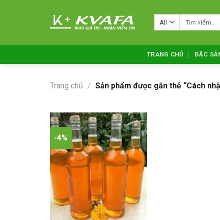
Skip
to
Tìm
kiếm:
content
TRANG CHỦ
ĐẶC SẢ
Trang chủ
/
Sản phẩm được gắn thẻ “Cách nhậ
-4%