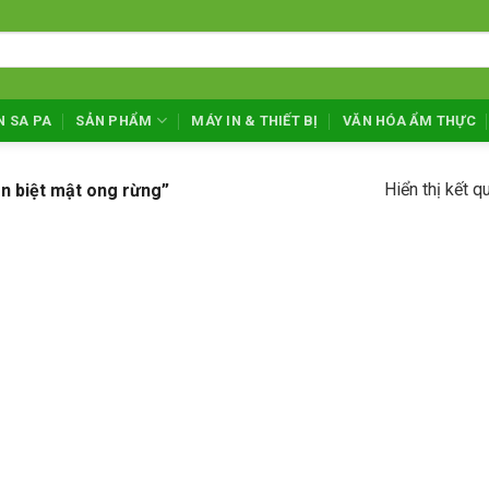
N SA PA
SẢN PHẨM
MÁY IN & THIẾT BỊ
VĂN HÓA ẨM THỰC
Hiển thị kết q
n biệt mật ong rừng”