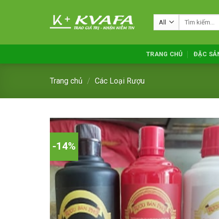
Skip
to
Tìm
kiếm:
content
TRANG CHỦ
ĐẶC SẢ
Trang chủ
/
Các Loại Rượu
-14%