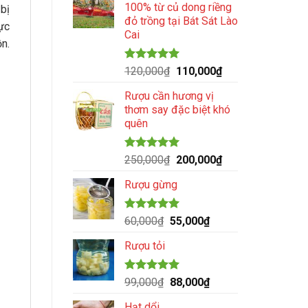
100% từ củ dong riềng
bị
110,000₫.
là:
đỏ trồng tại Bát Sát Lào
99,000₫.
ực
Cai
n.
Được xếp
Giá
Giá
120,000
₫
110,000
₫
hạng
5.00
gốc
hiện
5 sao
Rượu cần hương vị
là:
tại
thơm say đặc biệt khó
120,000₫.
là:
quên
110,000₫.
Được xếp
Giá
Giá
250,000
₫
200,000
₫
hạng
5.00
gốc
hiện
5 sao
Rượu gừng
là:
tại
250,000₫.
là:
200,000₫.
Được xếp
Giá
Giá
60,000
₫
55,000
₫
hạng
5.00
gốc
hiện
5 sao
Rượu tỏi
là:
tại
60,000₫.
là:
55,000₫.
Được xếp
Giá
Giá
99,000
₫
88,000
₫
hạng
5.00
gốc
hiện
5 sao
Hạt dổi