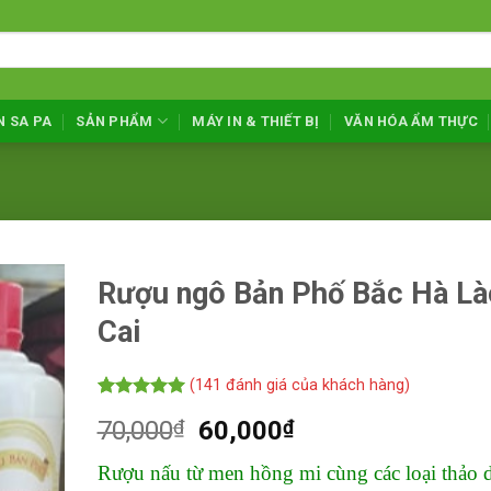
N SA PA
SẢN PHẨM
MÁY IN & THIẾT BỊ
VĂN HÓA ẨM THỰC
Rượu ngô Bản Phố Bắc Hà Là
Cai
(
141
đánh giá của khách hàng)
5.00
141
trên 5
Giá
Giá
70,000
₫
60,000
₫
dựa trên
đánh giá
gốc
hiện
Rượu nấu từ men hồng mi cùng các loại thảo 
là:
tại