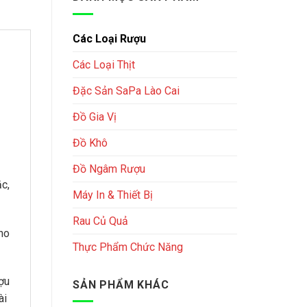
130,000₫.
là:
100,000₫.
Các Loại Rượu
Các Loại Thịt
Đặc Sản SaPa Lào Cai
Đồ Gia Vị
Đồ Khô
Đồ Ngâm Rượu
c,
Máy In & Thiết Bị
Rau Củ Quả
ho
Thực Phẩm Chức Năng
ượu
SẢN PHẨM KHÁC
ài