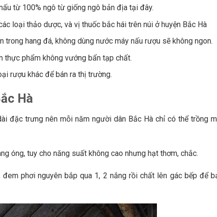
ấu từ 100% ngô từ giống ngô bản địa tại đây.
c loại thảo dược, và vị thuốc bắc hái trên núi ở huyện Bắc Hà
n trong hang đá, không dùng nước máy nấu rượu sẽ không ngon.
àn thực phẩm không vướng bẩn tạp chất.
i rượu khác để bán ra thị trường.
Bắc Hà
 dài đặc trưng nên mỗi năm người dân Bắc Hà chỉ có thể trồng m
àng óng, tuy cho năng suất không cao nhưng hạt thơm, chắc.
y, đem phơi nguyên bắp qua 1, 2 nắng rồi chất lên gác bếp để b