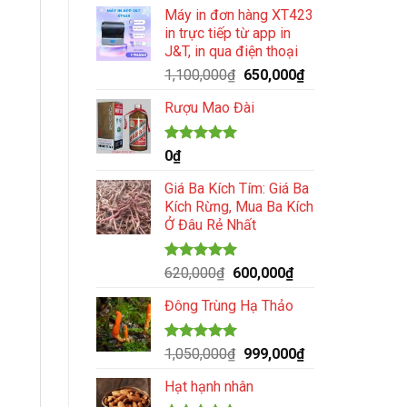
gốc
hiện
5 sao
Máy in đơn hàng XT423
là:
tại
in trực tiếp từ app in
300,000₫.
là:
J&T, in qua điện thoại
260,000₫.
Giá
Giá
1,100,000
₫
650,000
₫
gốc
hiện
Rượu Mao Đài
là:
tại
1,100,000₫.
là:
650,000₫.
Được xếp
0
₫
hạng
5.00
5 sao
Giá Ba Kích Tím: Giá Ba
Kích Rừng, Mua Ba Kích
Ở Đâu Rẻ Nhất
Được xếp
Giá
Giá
620,000
₫
600,000
₫
hạng
5.00
gốc
hiện
5 sao
Đông Trùng Hạ Thảo
là:
tại
620,000₫.
là:
600,000₫.
Được xếp
Giá
Giá
1,050,000
₫
999,000
₫
hạng
5.00
gốc
hiện
5 sao
Hạt hạnh nhân
là:
tại