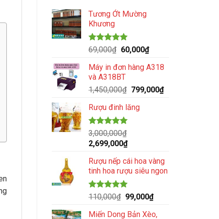
Tương Ớt Mường
Khương
Được xếp
Giá
Giá
69,000
₫
60,000
₫
hạng
4.98
gốc
hiện
5 sao
Máy in đơn hàng A318
là:
tại
và A318BT
69,000₫.
là:
Giá
Giá
1,450,000
₫
799,000
₫
60,000₫.
gốc
hiện
Rượu đinh lăng
là:
tại
1,450,000₫.
là:
799,000₫.
Được xếp
3,000,000
₫
hạng
5.00
Giá
Giá
2,699,000
₫
5 sao
gốc
hiện
Rượu nếp cái hoa vàng
là:
tại
tinh hoa rượu siêu ngon
3,000,000₫.
là:
en
2,699,000₫.
ồng
Được xếp
Giá
Giá
110,000
₫
99,000
₫
hạng
5.00
gốc
hiện
5 sao
Miến Dong Bản Xèo,
là:
tại