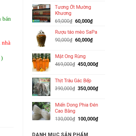
gốc
hiện
Tương Ớt Mường
là:
tại
Khương
450,000₫.
là:
n bán
Giá
Giá
69,000
₫
60,000
₫
299,000₫.
gốc
hiện
Rượu táo mèo SaPa
là:
tại
Giá
Giá
90,000
₫
69,000₫.
60,000
₫
là:
i nhà
gốc
hiện
60,000₫.
là:
tại
Mật Ong Rừng
 )
90,000₫.
là:
Giá
Giá
469,000
₫
450,000
₫
60,000₫.
gốc
hiện
là:
tại
Thịt Trâu Gác Bếp
469,000₫.
là:
Giá
Giá
390,000
₫
350,000
₫
450,000₫.
gốc
hiện
là:
tại
Miến Dong Phia Đén
390,000₫.
là:
Cao Bằng
350,000₫.
Giá
Giá
130,000
₫
100,000
₫
gốc
hiện
là:
tại
DANH MỤC SẢN PHẨM