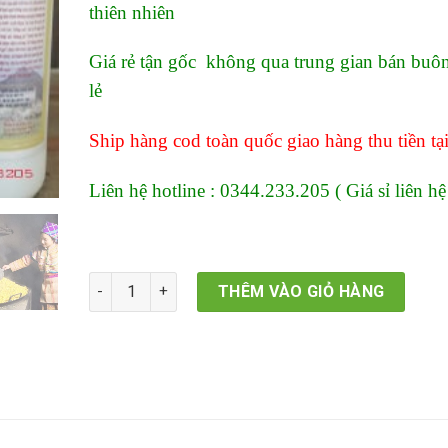
thiên nhiên
70,000₫.
là:
60,000₫.
Giá rẻ tận gốc không qua trung gian bán buô
lẻ
Ship hàng cod toàn quốc giao hàng thu tiền tạ
Liên hệ hotline : 0344.233.205 ( Giá sỉ liên hệ
Rượu ngô Bản Phố Bắc Hà Lào Cai số lượng
THÊM VÀO GIỎ HÀNG