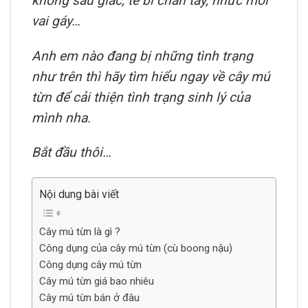
không sâu giấc, tê bì chân tay, nhức mỏi
vai gáy…
Anh em nào đang bị những tình trạng
như trên thì hãy tìm hiểu ngay về cây mú
từn để cải thiện tình trạng sinh lý của
mình nha.
Bắt đầu thôi…
Nội dung bài viết
Cây mú từn là gì ?
Công dụng của cây mú từn (cù boong nậu)
Công dụng cây mú từn
Cây mú từn giá bao nhiêu
Cây mú từn bán ở đâu