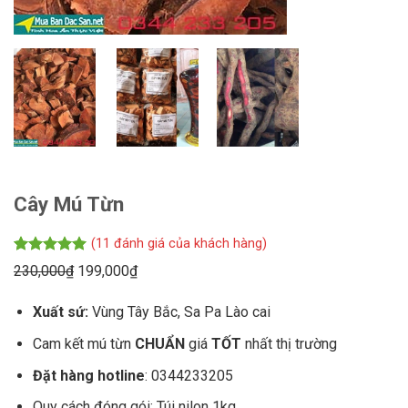
Cây Mú Từn
(
11
đánh giá của khách hàng)
5.00
11
trên 5
Giá
Giá
230,000
₫
199,000
₫
dựa trên
gốc
hiện
đánh giá
Xuất sứ:
Vùng Tây Bắc, Sa Pa Lào cai
là:
tại
230,000₫.
là:
Cam kết mú từn
CHUẨN
giá
TỐT
nhất thị trường
199,000₫.
Đặt hàng hotline
: 0344233205
Quy cách đóng gói: Túi nilon 1kg