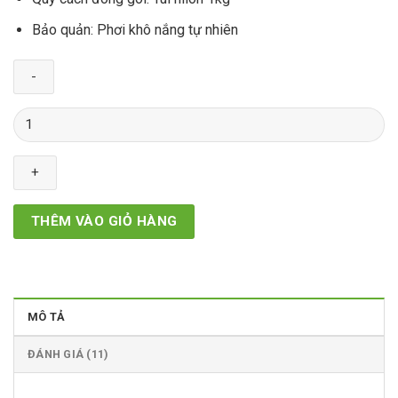
Bảo quản: Phơi khô nắng tự nhiên
Cây
Mú
Từn
số
lượng
THÊM VÀO GIỎ HÀNG
MÔ TẢ
ĐÁNH GIÁ (11)