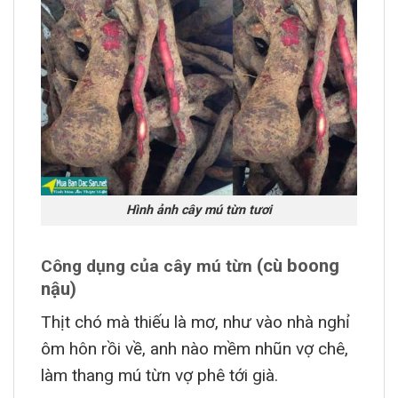
Hình ảnh cây mú từn tươi
(cù boong
Công dụng của cây mú từn
nậu)
Thịt chó mà thiếu là mơ, như vào nhà nghỉ
ôm hôn rồi về, anh nào mềm nhũn vợ chê,
làm thang mú từn vợ phê tới già.