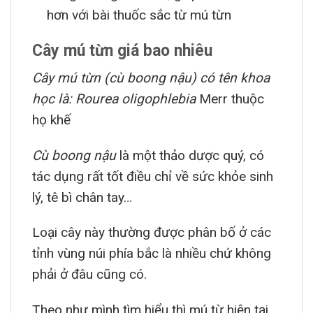
hơn với bài thuốc sắc từ mú từn
Cây mú từn giá bao nhiêu
Cây mú từn (cù boong nậu) có tên khoa
học là: Rourea oligophlebia
Merr thuộc
họ khế
Cù boong nậu
là một thảo dược quý, có
tác dụng rất tốt điều chỉ về sức khỏe sinh
lý, tê bì chân tay…
Loại cây này thường được phân bố ở các
tỉnh vùng núi phía bắc là nhiều chứ không
phải ở đâu cũng có.
Theo như mình tìm hiểu thì mú từ hiện tại