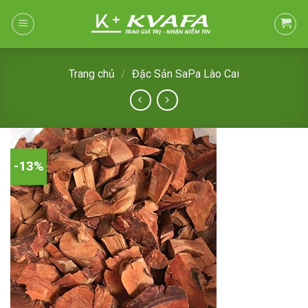
Skip
to
content
Trang chủ
/
Đặc Sản SaPa Lào Cai
-13%