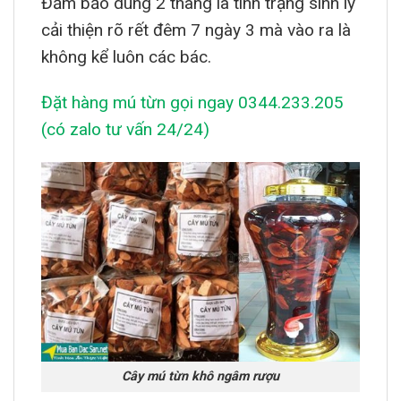
Đảm bảo dùng 2 thang là tình trạng sinh lý
cải thiện rõ rết đêm 7 ngày 3 mà vào ra là
không kể luôn các bác.
Đặt hàng mú từn gọi ngay
0344.233.205
(có zalo tư vấn 24/24)
Cây mú từn khô ngâm rượu