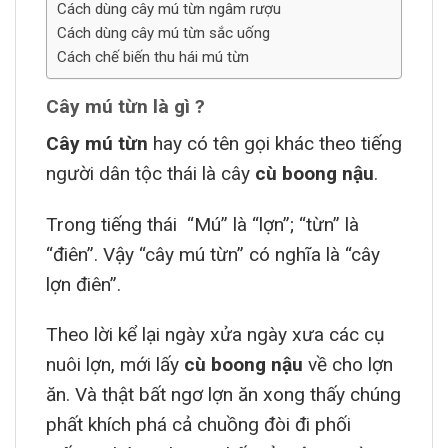
Cách dùng cây mú từn ngâm rượu
Cách dùng cây mú từn sắc uống
Cách chế biến thu hái mú từn
Cây mú từn là gì ?
Cây mú từn
hay có tên gọi khác theo tiếng
người dân tộc thái là cây
cù boong nậu
.
Trong tiếng thái “Mú” là “lợn”; “từn” là
“điên”. Vậy “cây mú từn” có nghĩa là “cây
lợn điên”.
Theo lời kể lại ngày xửa ngày xưa các cụ
nuôi lợn, mới lấy
cù boong nậu
về cho lợn
ăn. Và thật bất ngơ lợn ăn xong thấy chúng
phất khích phá cả chuồng đòi đi phối