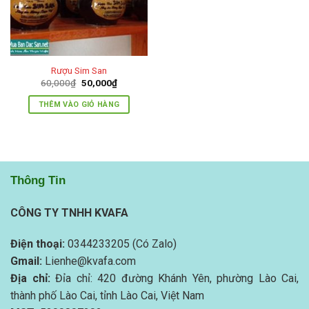
Rượu Sim San
Giá
Giá
60,000
₫
50,000
₫
gốc
hiện
là:
tại
THÊM VÀO GIỎ HÀNG
60,000₫.
là:
50,000₫.
Thông Tin
CÔNG TY TNHH KVAFA
Điện thoại:
0344233205 (Có Zalo)
Gmail:
Lienhe@kvafa.com
Địa chỉ:
Đỉa chỉ: 420 đường Khánh Yên, phường Lào Cai,
thành phố Lào Cai, tỉnh Lào Cai, Việt Nam