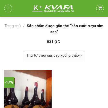
Skip
to
content
Trang chủ
/
Sản phẩm được gắn thẻ “sản xuất rượu sim
san”
LỌC
-17%