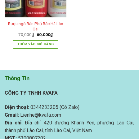
Rượu ngô Bản Phố Bắc Hà Lào
Cai
Giá
Giá
70,000
₫
60,000
₫
gốc
hiện
là:
tại
THÊM VÀO GIỎ HÀNG
70,000₫.
là:
60,000₫.
Thông Tin
CÔNG TY TNHH KVAFA
Điện thoại:
0344233205 (Có Zalo)
Gmail:
Lienhe@kvafa.com
Địa chỉ:
Đỉa chỉ: 420 đường Khánh Yên, phường Lào Cai,
thành phố Lào Cai, tỉnh Lào Cai, Việt Nam
MST:
5300807202