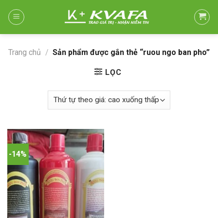
Skip
to
content
Trang chủ
/
Sản phẩm được gắn thẻ “ruou ngo ban pho”
LỌC
-14%