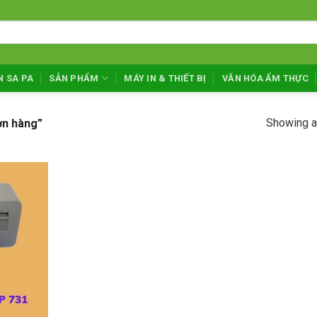
N SA PA
SẢN PHẨM
MÁY IN & THIẾT BỊ
VĂN HÓA ẨM THỰC
Showing al
ơn hàng”