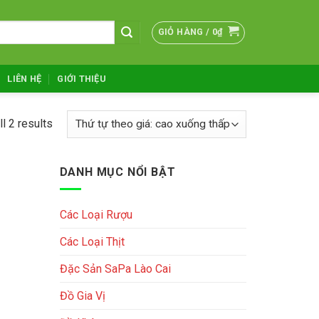
GIỎ HÀNG /
0
₫
LIÊN HỆ
GIỚI THIỆU
l 2 results
DANH MỤC NỔI BẬT
Các Loại Rượu
Các Loại Thịt
Đặc Sản SaPa Lào Cai
Đồ Gia Vị