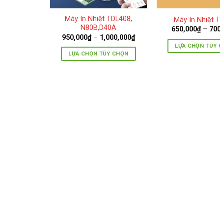
Máy In Nhiệt TDL408,
Máy In Nhiệt 
N80B,D40A
650,000
₫
–
70
950,000
₫
–
1,000,000
₫
LỰA CHỌN TÙY
LỰA CHỌN TÙY CHỌN
Sản
Sản
phẩ
phẩm
này
này
có
có
nhiề
nhiều
biến
biến
thể.
thể.
Các
Các
tùy
tùy
chọ
chọn
có
có
thể
thể
đượ
được
chọ
chọn
trên