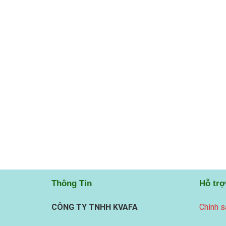
Thông Tin
Hỗ trợ
CÔNG TY TNHH KVAFA
Chính s