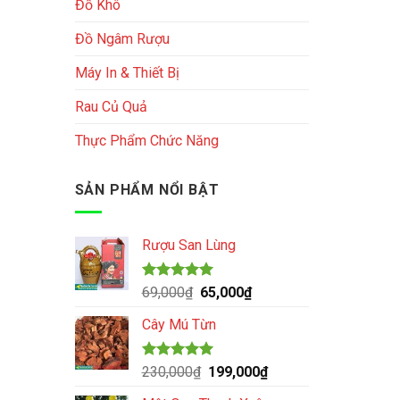
Đồ Khô
Đồ Ngâm Rượu
Máy In & Thiết Bị
Rau Củ Quả
Thực Phẩm Chức Năng
SẢN PHẨM NỔI BẬT
Rượu San Lùng
Được xếp
Giá
Giá
69,000
₫
65,000
₫
hạng
5.00
gốc
hiện
5 sao
Cây Mú Từn
là:
tại
69,000₫.
là:
65,000₫.
Được xếp
Giá
Giá
230,000
₫
199,000
₫
hạng
5.00
gốc
hiện
5 sao