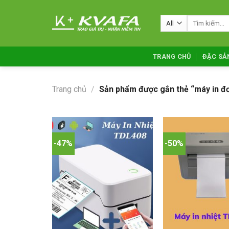
Skip
to
Tìm
kiếm:
content
TRANG CHỦ
ĐẶC SẢ
Trang chủ
/
Sản phẩm được gắn thẻ “máy in đ
-47%
-50%