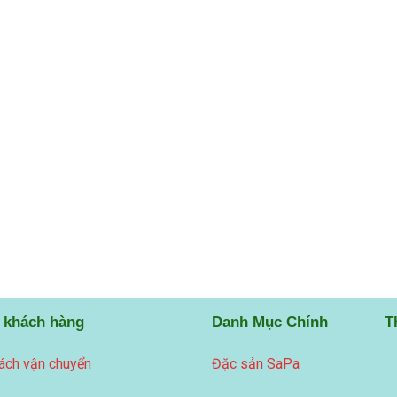
 khách hàng
Danh Mục Chính
T
ách vận chuyển
Đặc sản SaPa