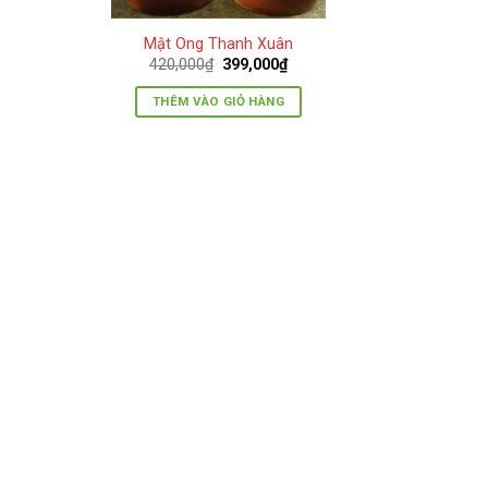
Mật Ong Thanh Xuân
Giá
Giá
420,000
₫
399,000
₫
gốc
hiện
là:
tại
THÊM VÀO GIỎ HÀNG
420,000₫.
là:
399,000₫.