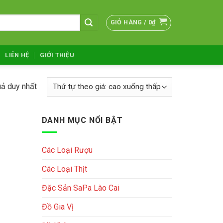
GIỎ HÀNG /
0
₫
LIÊN HỆ
GIỚI THIỆU
uả duy nhất
DANH MỤC NỔI BẬT
Các Loại Rượu
Các Loại Thịt
Đặc Sản SaPa Lào Cai
Đồ Gia Vị