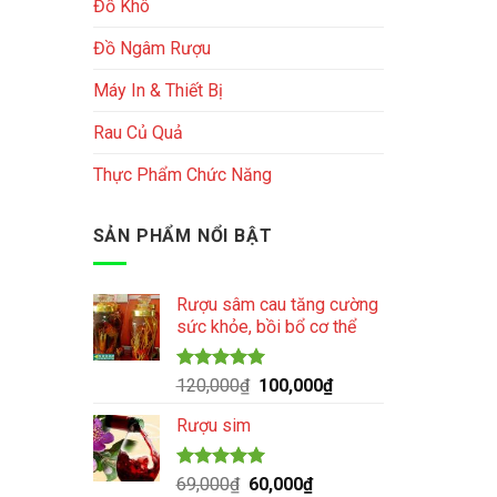
Đồ Khô
Đồ Ngâm Rượu
Máy In & Thiết Bị
Rau Củ Quả
Thực Phẩm Chức Năng
SẢN PHẨM NỔI BẬT
Rượu sâm cau tăng cường
sức khỏe, bồi bổ cơ thể
Được xếp
Giá
Giá
120,000
₫
100,000
₫
hạng
5.00
gốc
hiện
5 sao
Rượu sim
là:
tại
120,000₫.
là:
100,000₫.
Được xếp
Giá
Giá
69,000
₫
60,000
₫