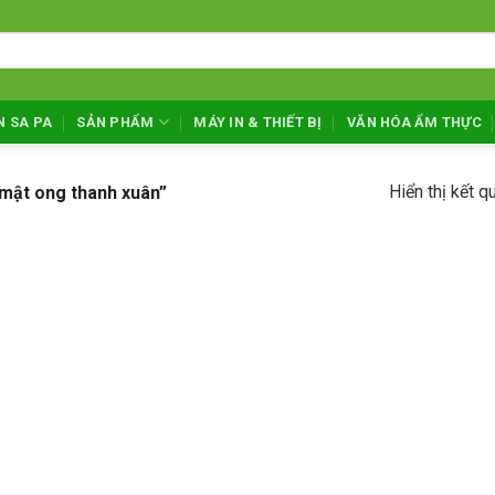
N SA PA
SẢN PHẨM
MÁY IN & THIẾT BỊ
VĂN HÓA ẨM THỰC
Hiển thị kết q
mật ong thanh xuân”