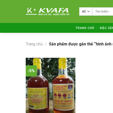
Skip
to
Tìm
kiếm:
content
TRANG CHỦ
ĐẶC SẢ
Trang chủ
/
Sản phẩm được gắn thẻ “hình ảnh 
-5%