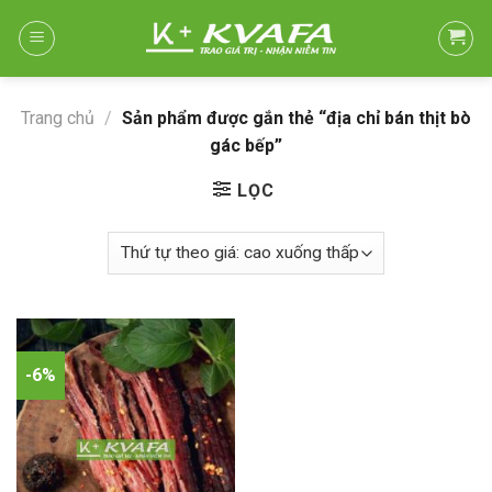
Skip
to
content
Trang chủ
/
Sản phẩm được gắn thẻ “địa chỉ bán thịt bò
gác bếp”
LỌC
-6%