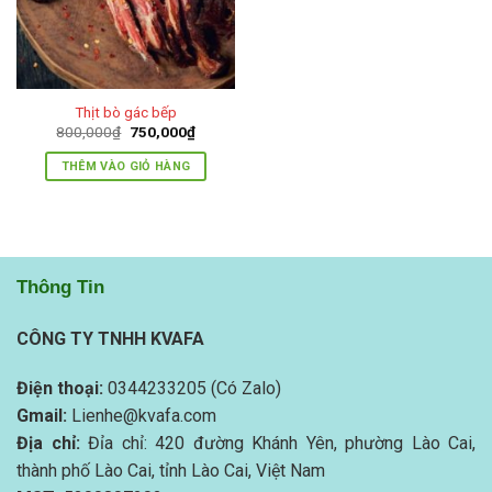
Thịt bò gác bếp
Giá
Giá
800,000
₫
750,000
₫
gốc
hiện
là:
tại
THÊM VÀO GIỎ HÀNG
800,000₫.
là:
750,000₫.
Thông Tin
CÔNG TY TNHH KVAFA
Điện thoại:
0344233205 (Có Zalo)
Gmail:
Lienhe@kvafa.com
Địa chỉ:
Đỉa chỉ: 420 đường Khánh Yên, phường Lào Cai,
thành phố Lào Cai, tỉnh Lào Cai, Việt Nam