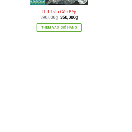
Thịt Trâu Gác Bếp
Giá
Giá
390,000
₫
350,000
₫
gốc
hiện
là:
tại
THÊM VÀO GIỎ HÀNG
390,000₫.
là:
350,000₫.