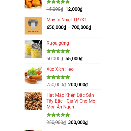
Được xếp
Giá
Giá
15,000
₫
12,000
₫
hạng
4.89
gốc
hiện
5 sao
Máy In Nhiệt TP731
là:
tại
650,000
₫
15,000₫.
–
700,000
là:
₫
12,000₫.
Rượu gừng
Được xếp
Giá
Giá
60,000
₫
55,000
₫
hạng
5.00
gốc
hiện
5 sao
Xúc Xích Heo
là:
tại
60,000₫.
là:
55,000₫.
Được xếp
Giá
Giá
250,000
₫
200,000
₫
hạng
5.00
gốc
hiện
5 sao
Hạt Mắc Khén Đặc Sản
là:
tại
Tây Bắc - Gia Vị Cho Mọi
250,000₫.
là:
Món Ăn Ngon
200,000₫.
Được xếp
Giá
Giá
350,000
₫
300,000
₫
hạng
5.00
gốc
hiện