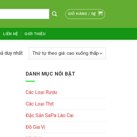
GIỎ HÀNG /
0
₫
LIÊN HỆ
GIỚI THIỆU
uả duy nhất
DANH MỤC NỔI BẬT
Các Loại Rượu
Các Loại Thịt
Đặc Sản SaPa Lào Cai
Đồ Gia Vị