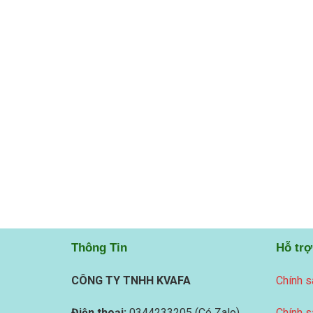
Thông Tin
Hỗ trợ
CÔNG TY TNHH KVAFA
Chính s
Điện thoại:
0344233205 (Có Zalo)
Chính s