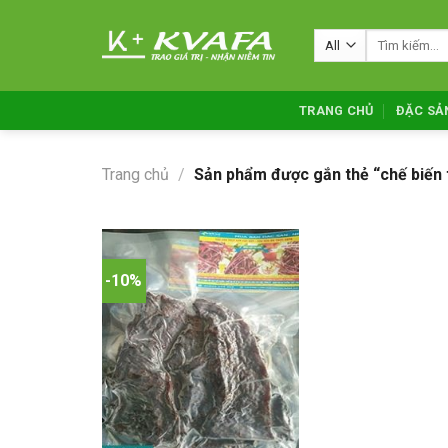
Skip
to
Tìm
kiếm:
content
TRANG CHỦ
ĐẶC SẢ
Trang chủ
/
Sản phẩm được gắn thẻ “chế biến t
-10%