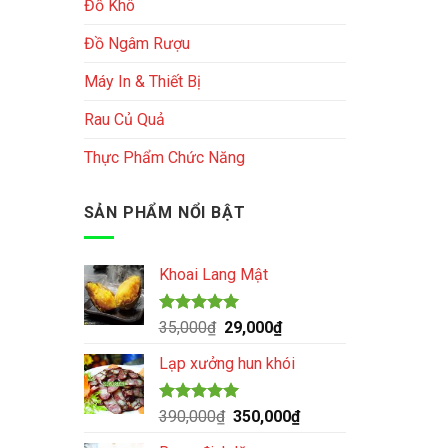
Đồ Khô
Đồ Ngâm Rượu
Máy In & Thiết Bị
Rau Củ Quả
Thực Phẩm Chức Năng
SẢN PHẨM NỔI BẬT
Khoai Lang Mật
Được xếp
Giá
Giá
35,000
₫
29,000
₫
hạng
5.00
gốc
hiện
5 sao
Lạp xưởng hun khói
là:
tại
35,000₫.
là:
29,000₫.
Được xếp
Giá
Giá
390,000
₫
350,000
₫
hạng
5.00
gốc
hiện
5 sao