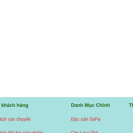
 khách hàng
Danh Mục Chính
T
ách vận chuyển
Đặc sản SaPa
ách đổi trả sản phẩm
Các Loại Thịt