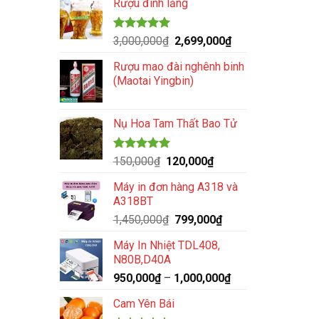
Rượu đinh lăng
là:
tại
390,000₫.
là:
350,000₫.
Được xếp
Giá
Giá
3,000,000
₫
2,699,000
₫
hạng
5.00
gốc
hiện
5 sao
Rượu mao đài nghênh binh
là:
tại
(Maotai Yingbin)
3,000,000₫.
là:
2,699,000₫.
Nụ Hoa Tam Thất Bao Tử
Được xếp
Giá
Giá
150,000
₫
120,000
₫
hạng
5.00
gốc
hiện
5 sao
Máy in đơn hàng A318 và
là:
tại
A318BT
150,000₫.
là:
Giá
Giá
1,450,000
₫
799,000
₫
120,000₫.
gốc
hiện
Máy In Nhiệt TDL408,
là:
tại
N80B,D40A
1,450,000₫.
là:
950,000
₫
–
1,000,000
₫
799,000₫.
Cam Yên Bái