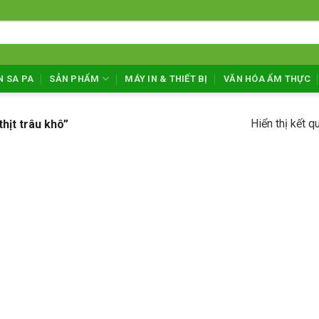
N SA PA
SẢN PHẨM
MÁY IN & THIẾT BỊ
VĂN HÓA ẨM THỰC
Hiển thị kết q
hịt trâu khô”