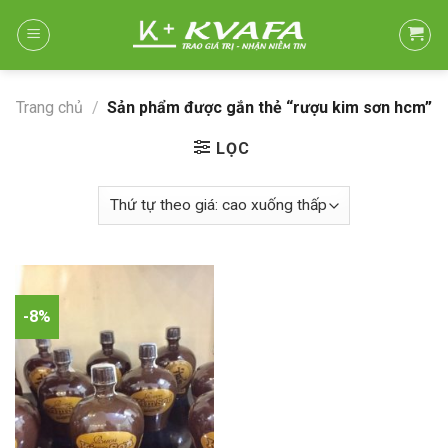
Skip
to
content
Trang chủ
/
Sản phẩm được gắn thẻ “rượu kim sơn hcm”
LỌC
-8%