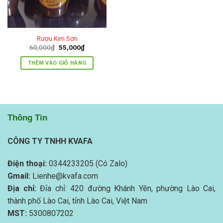
Rượu Kim Sơn
Giá
Giá
60,000
₫
55,000
₫
gốc
hiện
là:
tại
THÊM VÀO GIỎ HÀNG
60,000₫.
là:
55,000₫.
Thông Tin
CÔNG TY TNHH KVAFA
Điện thoại:
0344233205 (Có Zalo)
Gmail:
Lienhe@kvafa.com
Địa chỉ:
Đỉa chỉ: 420 đường Khánh Yên, phường Lào Cai,
thành phố Lào Cai, tỉnh Lào Cai, Việt Nam
MST:
5300807202