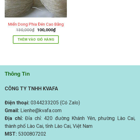
Miến Dong Phia Đén Cao Bằng
Giá
Giá
130,000
₫
100,000
₫
gốc
hiện
là:
tại
THÊM VÀO GIỎ HÀNG
130,000₫.
là:
100,000₫.
Thông Tin
CÔNG TY TNHH KVAFA
Điện thoại:
0344233205 (Có Zalo)
Gmail:
Lienhe@kvafa.com
Địa chỉ:
Đỉa chỉ: 420 đường Khánh Yên, phường Lào Cai,
thành phố Lào Cai, tỉnh Lào Cai, Việt Nam
MST:
5300807202