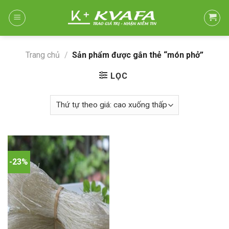
Skip
to
content
Trang chủ
/
Sản phẩm được gắn thẻ “món phở”
LỌC
-23%