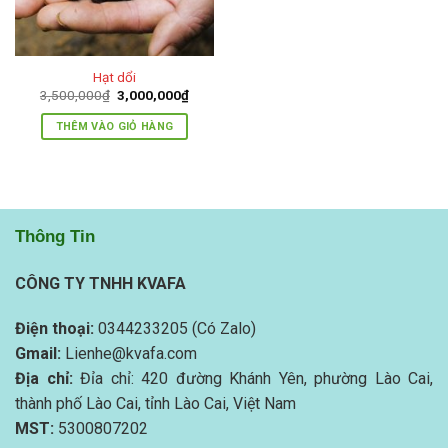
Hạt dổi
Giá
Giá
3,500,000
₫
3,000,000
₫
gốc
hiện
là:
tại
THÊM VÀO GIỎ HÀNG
3,500,000₫.
là:
3,000,000₫.
Thông Tin
CÔNG TY TNHH KVAFA
Điện thoại:
0344233205 (Có Zalo)
Gmail:
Lienhe@kvafa.com
Địa chỉ:
Đỉa chỉ: 420 đường Khánh Yên, phường Lào Cai,
thành phố Lào Cai, tỉnh Lào Cai, Việt Nam
MST:
5300807202