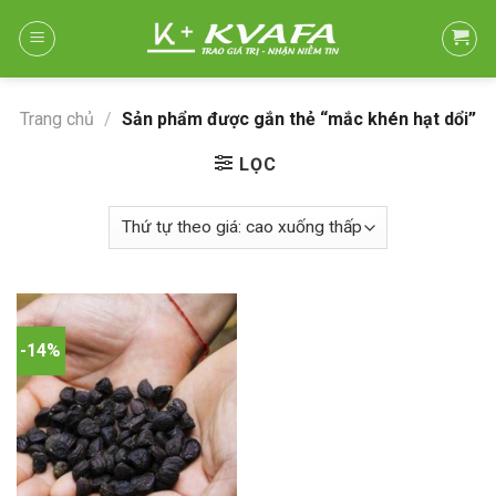
Skip
to
content
Trang chủ
/
Sản phẩm được gắn thẻ “mắc khén hạt dổi”
LỌC
-14%