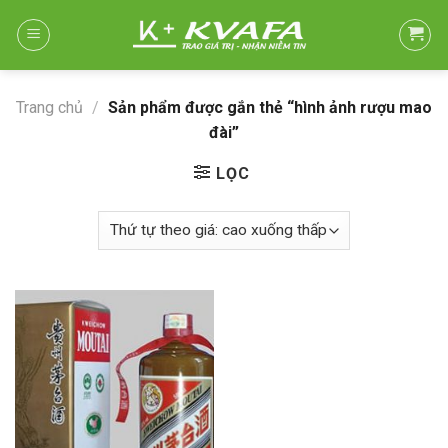
Skip
to
content
Trang chủ
/
Sản phẩm được gắn thẻ “hình ảnh rượu mao
đài”
LỌC