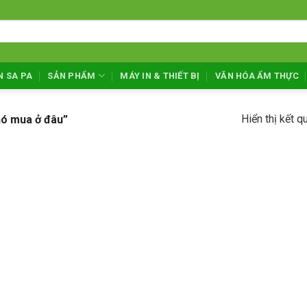
N SA PA
SẢN PHẨM
MÁY IN & THIẾT BỊ
VĂN HÓA ẨM THỰC
Hiển thị kết q
hó mua ở đâu”