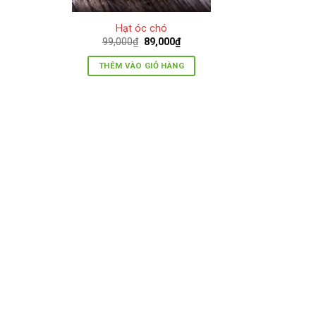
Hạt óc chó
Giá
Giá
99,000
₫
89,000
₫
gốc
hiện
là:
tại
THÊM VÀO GIỎ HÀNG
99,000₫.
là:
89,000₫.