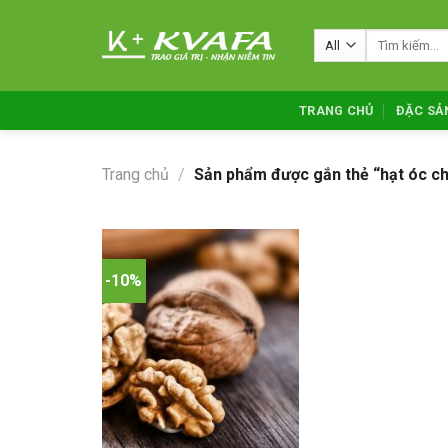
Skip
to
Tìm
kiếm:
content
TRANG CHỦ
ĐẶC SẢ
Trang chủ
/
Sản phẩm được gắn thẻ “hạt óc c
-10%