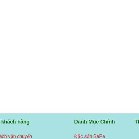
 khách hàng
Danh Mục Chính
T
ách vận chuyển
Đặc sản SaPa