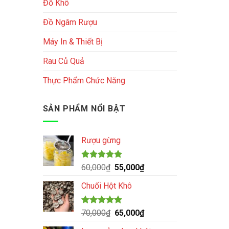
Đồ Khô
Đồ Ngâm Rượu
Máy In & Thiết Bị
Rau Củ Quả
Thực Phẩm Chức Năng
SẢN PHẨM NỔI BẬT
Rượu gừng
Được xếp
Giá
Giá
60,000
₫
55,000
₫
hạng
5.00
gốc
hiện
5 sao
Chuối Hột Khô
là:
tại
60,000₫.
là:
55,000₫.
Được xếp
Giá
Giá
70,000
₫
65,000
₫
hạng
5.00
gốc
hiện
5 sao