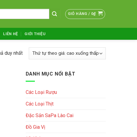
GIỎ HÀNG /
0
₫
LIÊN HỆ
GIỚI THIỆU
uả duy nhất
DANH MỤC NỔI BẬT
Các Loại Rượu
Các Loại Thịt
Đặc Sản SaPa Lào Cai
Đồ Gia Vị