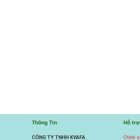
Thông Tin
Hỗ trợ
CÔNG TY TNHH KVAFA
Chính s