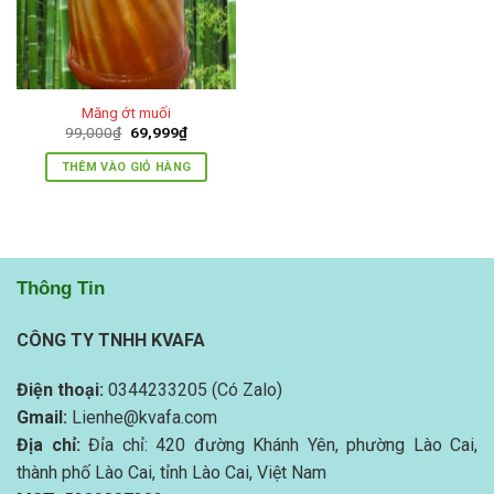
Măng ớt muối
Giá
Giá
99,000
₫
69,999
₫
gốc
hiện
là:
tại
THÊM VÀO GIỎ HÀNG
99,000₫.
là:
69,999₫.
Thông Tin
CÔNG TY TNHH KVAFA
Điện thoại:
0344233205 (Có Zalo)
Gmail:
Lienhe@kvafa.com
Địa chỉ:
Đỉa chỉ: 420 đường Khánh Yên, phường Lào Cai,
thành phố Lào Cai, tỉnh Lào Cai, Việt Nam