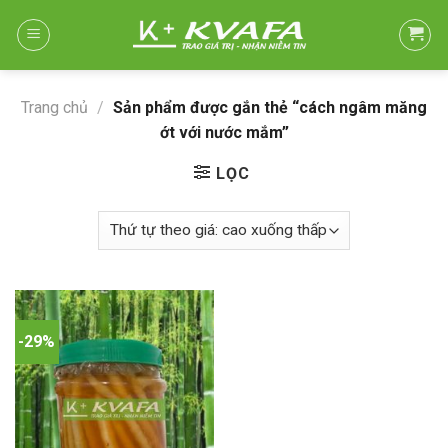
Skip
to
content
Trang chủ
/
Sản phẩm được gắn thẻ “cách ngâm măng
ớt với nước mắm”
LỌC
-29%