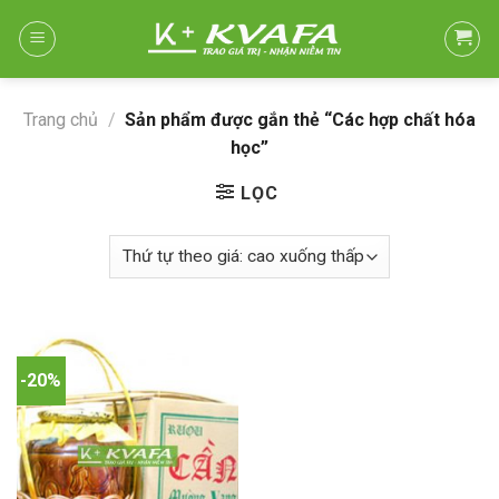
Skip
to
content
Trang chủ
/
Sản phẩm được gắn thẻ “Các hợp chất hóa
học”
LỌC
-20%