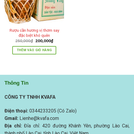
Rượu cần hương vị thơm say
đặc biệt khó quên
Giá
Giá
250,000
₫
200,000
₫
gốc
hiện
là:
tại
THÊM VÀO GIỎ HÀNG
250,000₫.
là:
200,000₫.
Thông Tin
CÔNG TY TNHH KVAFA
Điện thoại:
0344233205 (Có Zalo)
Gmail:
Lienhe@kvafa.com
Địa chỉ:
Đỉa chỉ: 420 đường Khánh Yên, phường Lào Cai,
thành phố Lào Cai, tỉnh Lào Cai, Việt Nam