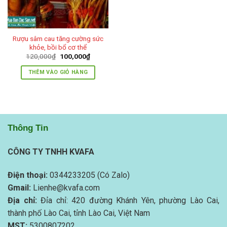
Rượu sâm cau tăng cường sức
khỏe, bồi bổ cơ thể
Giá
Giá
120,000
₫
100,000
₫
gốc
hiện
là:
tại
THÊM VÀO GIỎ HÀNG
120,000₫.
là:
100,000₫.
Thông Tin
CÔNG TY TNHH KVAFA
Điện thoại:
0344233205 (Có Zalo)
Gmail:
Lienhe@kvafa.com
Địa chỉ:
Đỉa chỉ: 420 đường Khánh Yên, phường Lào Cai,
thành phố Lào Cai, tỉnh Lào Cai, Việt Nam
MST:
5300807202