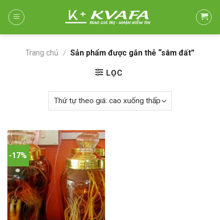
Skip
to
content
Trang chủ
/
Sản phẩm được gắn thẻ “sâm đất”
LỌC
-17%