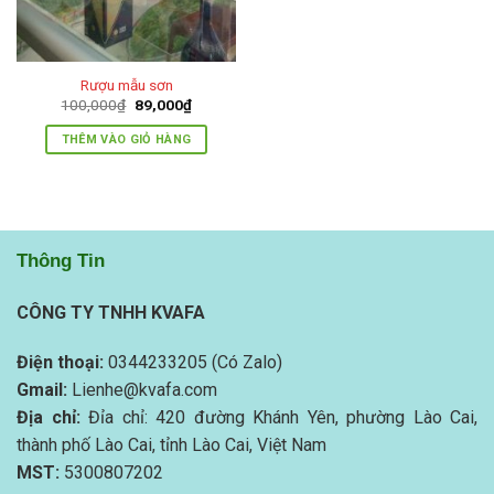
Rượu mẫu sơn
Giá
Giá
100,000
₫
89,000
₫
gốc
hiện
là:
tại
THÊM VÀO GIỎ HÀNG
100,000₫.
là:
89,000₫.
Thông Tin
CÔNG TY TNHH KVAFA
Điện thoại:
0344233205 (Có Zalo)
Gmail:
Lienhe@kvafa.com
Địa chỉ:
Đỉa chỉ: 420 đường Khánh Yên, phường Lào Cai,
thành phố Lào Cai, tỉnh Lào Cai, Việt Nam
MST:
5300807202