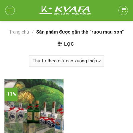
Skip
to
content
Trang chủ
/
Sản phẩm được gắn thẻ “ruou mau son”
LỌC
-11%