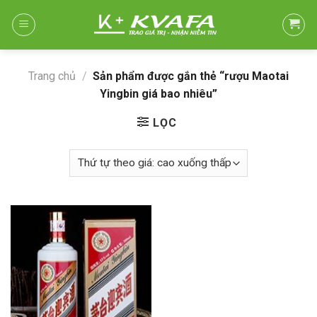
Skip
to
content
Trang chủ
/
Sản phẩm được gắn thẻ “rượu Maotai
Yingbin giá bao nhiêu”
LỌC