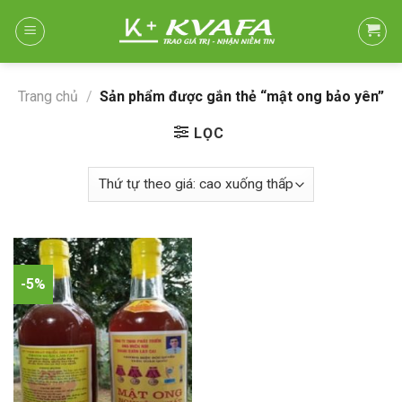
Skip
to
content
Trang chủ
/
Sản phẩm được gắn thẻ “mật ong bảo yên”
LỌC
-5%