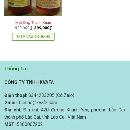
Mật Ong Thanh Xuân
Giá
Giá
420,000
₫
399,000
₫
gốc
hiện
là:
tại
THÊM VÀO GIỎ HÀNG
420,000₫.
là:
399,000₫.
Thông Tin
CÔNG TY TNHH KVAFA
Điện thoại:
0344233205 (Có Zalo)
Gmail:
Lienhe@kvafa.com
Địa chỉ:
Đỉa chỉ: 420 đường Khánh Yên, phường Lào Cai,
thành phố Lào Cai, tỉnh Lào Cai, Việt Nam
MST:
5300807202