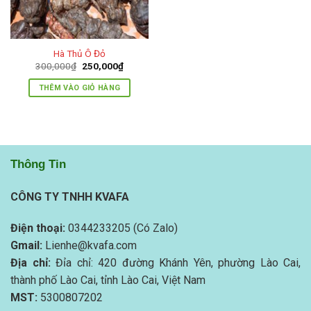
Hà Thủ Ô Đỏ
Giá
Giá
300,000
₫
250,000
₫
gốc
hiện
là:
tại
THÊM VÀO GIỎ HÀNG
300,000₫.
là:
250,000₫.
Thông Tin
CÔNG TY TNHH KVAFA
Điện thoại:
0344233205 (Có Zalo)
Gmail:
Lienhe@kvafa.com
Địa chỉ:
Đỉa chỉ: 420 đường Khánh Yên, phường Lào Cai,
thành phố Lào Cai, tỉnh Lào Cai, Việt Nam
MST:
5300807202