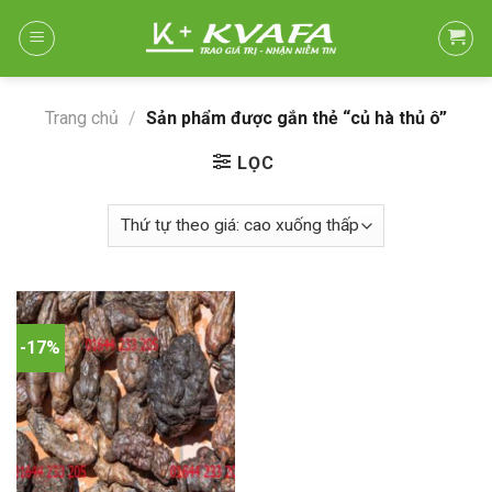
Skip
to
content
Trang chủ
/
Sản phẩm được gắn thẻ “củ hà thủ ô”
LỌC
-17%