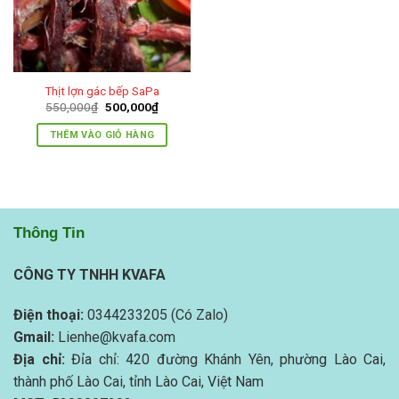
Thịt lợn gác bếp SaPa
Giá
Giá
550,000
₫
500,000
₫
gốc
hiện
là:
tại
THÊM VÀO GIỎ HÀNG
550,000₫.
là:
500,000₫.
Thông Tin
CÔNG TY TNHH KVAFA
Điện thoại:
0344233205 (Có Zalo)
Gmail:
Lienhe@kvafa.com
Địa chỉ:
Đỉa chỉ: 420 đường Khánh Yên, phường Lào Cai,
thành phố Lào Cai, tỉnh Lào Cai, Việt Nam