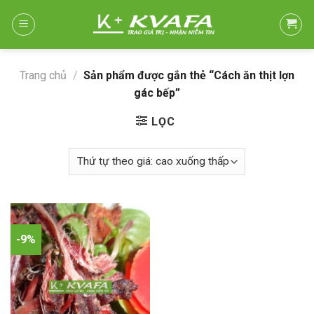
Skip
to
content
Trang chủ
/
Sản phẩm được gắn thẻ “Cách ăn thịt lợn
gác bếp”
LỌC
-9%