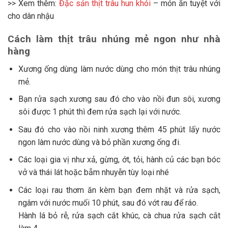
>> Xem thêm:
Đặc sản thịt trâu hun khói
– món ăn tuyệt với
cho dân nhậu
Cách làm thịt trâu nhúng mẻ ngon như nhà
hàng
Xương ống dùng làm nước dùng cho món thịt trâu nhúng
mẻ.
Bạn rửa sạch xương sau đó cho vào nồi đun sôi, xương
sôi được 1 phút thì đem rửa sạch lại với nước.
Sau đó cho vào nồi ninh xương thêm 45 phút lấy nước
ngon làm nước dùng và bỏ phần xương ống đi.
Các loại gia vị như xả, gừng, ớt, tỏi, hành củ các bạn bóc
vở và thái lát hoặc bẵm nhuyễn tùy loại nhé
Các loại rau thơm ăn kèm bạn đem nhặt và rửa sạch,
ngâm với nước muối 10 phút, sau đó vớt rau để ráo.
Hành lá bỏ rễ, rửa sạch cắt khúc, cà chua rửa sạch cắt