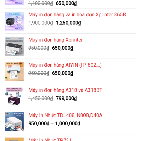
Giá
Giá
1,100,000
₫
650,000
₫
gốc
hiện
Máy in đơn hàng và in hoá đơn Xprinter 365B
là:
tại
Giá
Giá
1,900,000
₫
1,100,000₫.
1,250,000
là:
₫
gốc
hiện
650,000₫.
là:
tại
Máy in đơn hàng Xprinter
1,900,000₫.
là:
Giá
Giá
950,000
₫
650,000
₫
1,250,000₫.
gốc
hiện
là:
tại
Máy in đơn hàng AIYIN (IP-802,...)
950,000₫.
là:
Giá
Giá
950,000
₫
650,000
₫
650,000₫.
gốc
hiện
là:
tại
Máy in đơn hàng A318 và A318BT
950,000₫.
là:
Giá
Giá
1,450,000
₫
799,000
₫
650,000₫.
gốc
hiện
là:
tại
Máy In Nhiệt TDL408, N80B,D40A
1,450,000₫.
là:
950,000
₫
–
1,000,000
₫
799,000₫.
Máy In Nhiệt TP731