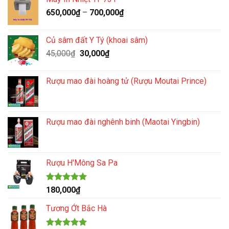
650,000
₫
–
700,000
₫
Củ sâm đất Y Tý (khoai sâm)
Giá
Giá
45,000
₫
30,000
₫
gốc
hiện
là:
tại
Rượu mao đài hoàng tử (Rượu Moutai Prince)
45,000₫.
là:
30,000₫.
Rượu mao đài nghênh binh (Maotai Yingbin)
Rượu H'Mông Sa Pa
Được xếp
180,000
₫
hạng
5.00
5 sao
Tương Ớt Bắc Hà