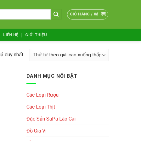
GIỎ HÀNG /
0
₫
LIÊN HỆ
GIỚI THIỆU
uả duy nhất
DANH MỤC NỔI BẬT
Các Loại Rượu
Các Loại Thịt
Đặc Sản SaPa Lào Cai
Đồ Gia Vị