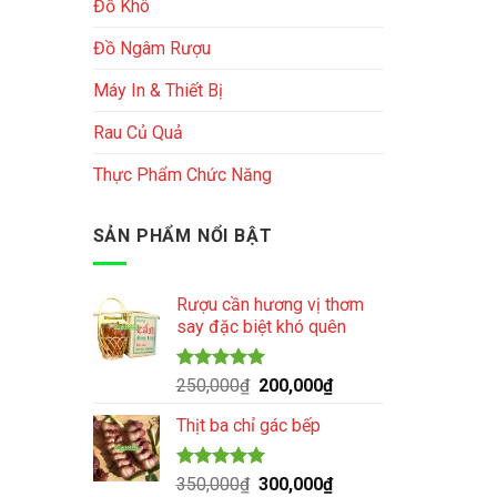
Đồ Khô
Đồ Ngâm Rượu
Máy In & Thiết Bị
Rau Củ Quả
Thực Phẩm Chức Năng
SẢN PHẨM NỔI BẬT
Rượu cần hương vị thơm
say đặc biệt khó quên
Được xếp
Giá
Giá
250,000
₫
200,000
₫
hạng
5.00
gốc
hiện
5 sao
Thịt ba chỉ gác bếp
là:
tại
250,000₫.
là:
200,000₫.
Được xếp
Giá
Giá
350,000
₫
300,000
₫