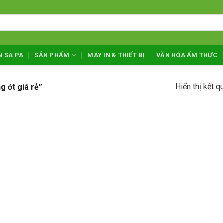
N SA PA
SẢN PHẨM
MÁY IN & THIẾT BỊ
VĂN HÓA ẨM THỰC
Hiển thị kết q
 ớt giá rẻ”