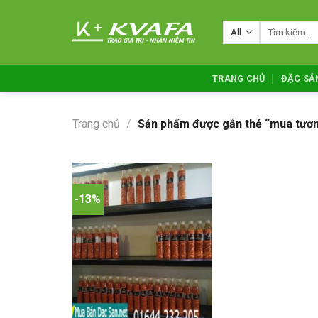
Skip
to
Tìm
kiếm:
content
TRANG CHỦ
ĐẶC SẢ
Trang chủ
/
Sản phẩm được gắn thẻ “mua tương
-13%