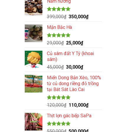
Nấm hương
Được xếp
Giá
Giá
399,000
₫
350,000
₫
hạng
5.00
gốc
hiện
5 sao
Mận Bắc Hà
là:
tại
399,000₫.
là:
350,000₫.
Được xếp
Giá
Giá
29,000
₫
25,000
₫
hạng
5.00
gốc
hiện
5 sao
Củ sâm đất Y Tý (khoai
là:
tại
sâm)
29,000₫.
là:
Giá
Giá
45,000
₫
30,000
₫
25,000₫.
gốc
hiện
Miến Dong Bản Xèo, 100%
là:
tại
từ củ dong riềng đỏ trồng
45,000₫.
là:
tại Bát Sát Lào Cai
30,000₫.
Được xếp
Giá
Giá
120,000
₫
110,000
₫
hạng
5.00
gốc
hiện
5 sao
Thịt lợn gác bếp SaPa
là:
tại
120,000₫.
là:
110,000₫.
Được xếp
Giá
Giá
550,000
₫
500,000
₫