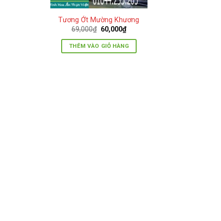
Tương Ớt Mường Khương
Giá
Giá
69,000
₫
60,000
₫
gốc
hiện
là:
tại
THÊM VÀO GIỎ HÀNG
69,000₫.
là:
60,000₫.