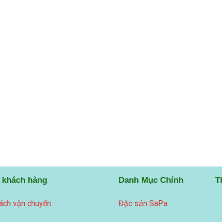
 khách hàng
Danh Mục Chính
T
ách vận chuyển
Đặc sản SaPa