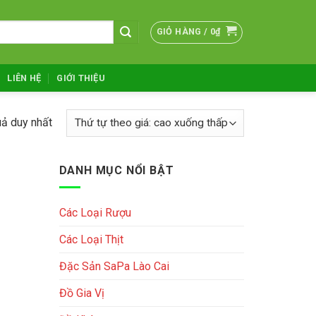
GIỎ HÀNG /
0
₫
LIÊN HỆ
GIỚI THIỆU
uả duy nhất
DANH MỤC NỔI BẬT
Các Loại Rượu
Các Loại Thịt
Đặc Sản SaPa Lào Cai
Đồ Gia Vị