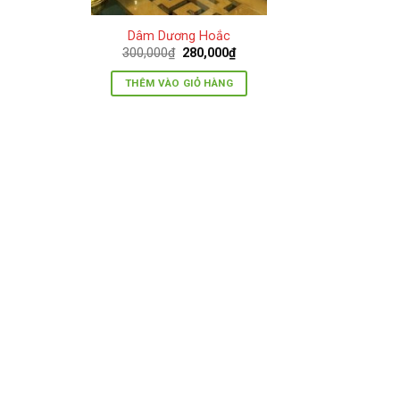
Dâm Dương Hoắc
Giá
Giá
300,000
₫
280,000
₫
gốc
hiện
là:
tại
THÊM VÀO GIỎ HÀNG
300,000₫.
là:
280,000₫.