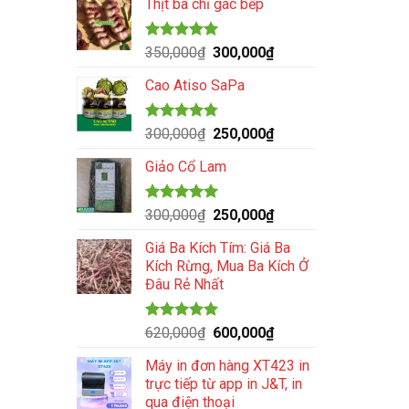
Thịt ba chỉ gác bếp
là:
tại
99,000₫.
là:
88,000₫.
Được xếp
Giá
Giá
350,000
₫
300,000
₫
hạng
5.00
gốc
hiện
5 sao
Cao Atiso SaPa
là:
tại
350,000₫.
là:
300,000₫.
Được xếp
Giá
Giá
300,000
₫
250,000
₫
hạng
4.80
gốc
hiện
5 sao
Giảo Cổ Lam
là:
tại
300,000₫.
là:
250,000₫.
Được xếp
Giá
Giá
300,000
₫
250,000
₫
hạng
5.00
gốc
hiện
5 sao
Giá Ba Kích Tím: Giá Ba
là:
tại
Kích Rừng, Mua Ba Kích Ở
300,000₫.
là:
Đâu Rẻ Nhất
250,000₫.
Được xếp
Giá
Giá
620,000
₫
600,000
₫
hạng
5.00
gốc
hiện
5 sao
Máy in đơn hàng XT423 in
là:
tại
trực tiếp từ app in J&T, in
620,000₫.
là:
qua điện thoại
600,000₫.