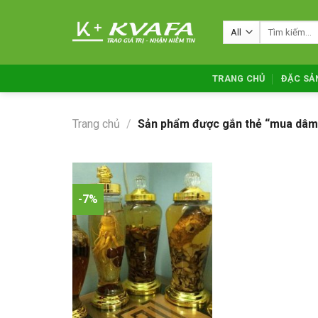
Skip
to
Tìm
kiếm:
content
TRANG CHỦ
ĐẶC SẢ
Trang chủ
/
Sản phẩm được gắn thẻ “mua dâm 
-7%