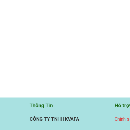
Thông Tin
Hỗ trợ
CÔNG TY TNHH KVAFA
Chính s