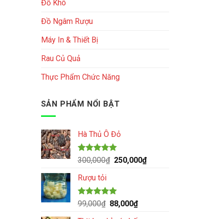
Đồ Khô
Đồ Ngâm Rượu
Máy In & Thiết Bị
Rau Củ Quả
Thực Phẩm Chức Năng
SẢN PHẨM NỔI BẬT
Hà Thủ Ô Đỏ
Được xếp
Giá
Giá
300,000
₫
250,000
₫
hạng
5.00
gốc
hiện
5 sao
Rượu tỏi
là:
tại
300,000₫.
là:
250,000₫.
Được xếp
Giá
Giá
99,000
₫
88,000
₫
hạng
5.00
gốc
hiện
5 sao