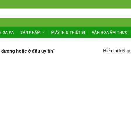
N SA PA
SẢN PHẨM
MÁY IN & THIẾT BỊ
VĂN HÓA ẨM THỰC
Hiển thị kết q
dương hoắc ở đâu uy tín”