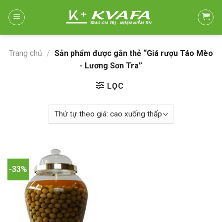
Skip
to
content
Trang chủ
/
Sản phẩm được gắn thẻ “Giá rượu Táo Mèo
- Lương Sơn Tra”
LỌC
-33%