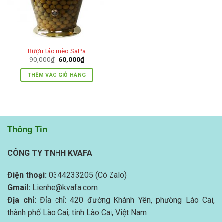
Rượu táo mèo SaPa
Giá
Giá
90,000
₫
60,000
₫
gốc
hiện
là:
tại
THÊM VÀO GIỎ HÀNG
90,000₫.
là:
60,000₫.
Thông Tin
CÔNG TY TNHH KVAFA
Điện thoại:
0344233205 (Có Zalo)
Gmail:
Lienhe@kvafa.com
Địa chỉ:
Đỉa chỉ: 420 đường Khánh Yên, phường Lào Cai,
thành phố Lào Cai, tỉnh Lào Cai, Việt Nam