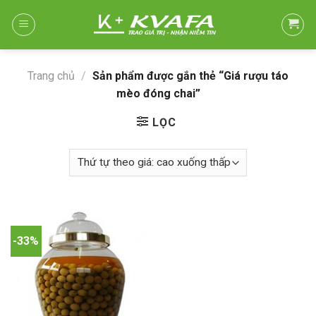
Skip
to
content
Trang chủ
/
Sản phẩm được gắn thẻ “Giá rượu táo
mèo đóng chai”
LỌC
-33%