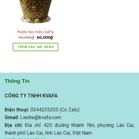
Rượu táo mèo SaPa
Giá
Giá
90,000
₫
60,000
₫
gốc
hiện
là:
tại
THÊM VÀO GIỎ HÀNG
90,000₫.
là:
60,000₫.
Thông Tin
CÔNG TY TNHH KVAFA
Điện thoại:
0344233205 (Có Zalo)
Gmail:
Lienhe@kvafa.com
Địa chỉ:
Đỉa chỉ: 420 đường Khánh Yên, phường Lào Cai,
thành phố Lào Cai, tỉnh Lào Cai, Việt Nam