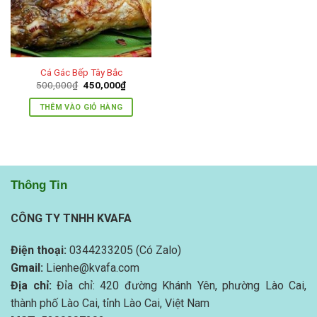
Cá Gác Bếp Tây Bắc
Giá
Giá
500,000
₫
450,000
₫
gốc
hiện
là:
tại
THÊM VÀO GIỎ HÀNG
500,000₫.
là:
450,000₫.
Thông Tin
CÔNG TY TNHH KVAFA
Điện thoại:
0344233205 (Có Zalo)
Gmail:
Lienhe@kvafa.com
Địa chỉ:
Đỉa chỉ: 420 đường Khánh Yên, phường Lào Cai,
thành phố Lào Cai, tỉnh Lào Cai, Việt Nam