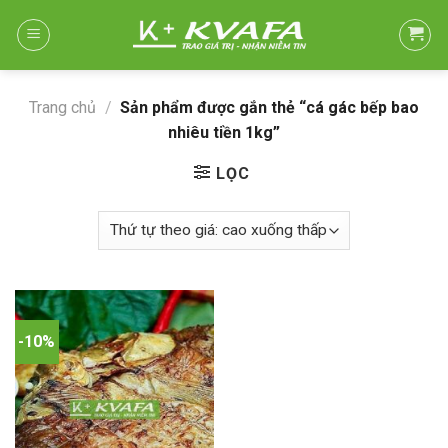
Skip
to
content
Trang chủ
/
Sản phẩm được gắn thẻ “cá gác bếp bao
nhiêu tiền 1kg”
LỌC
-10%