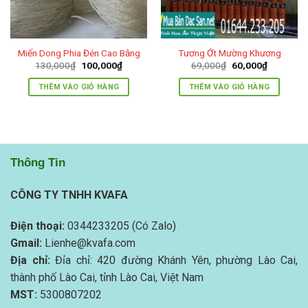
Miến Dong Phia Đén Cao Bằng
Tương Ớt Mường Khương
Giá
Giá
Giá
Giá
130,000
₫
100,000
₫
69,000
₫
60,000
₫
gốc
hiện
gốc
hiện
là:
tại
là:
tại
THÊM VÀO GIỎ HÀNG
THÊM VÀO GIỎ HÀNG
130,000₫.
là:
69,000₫.
là:
100,000₫.
60,000₫.
Thông Tin
CÔNG TY TNHH KVAFA
Điện thoại:
0344233205 (Có Zalo)
Gmail:
Lienhe@kvafa.com
Địa chỉ:
Đỉa chỉ: 420 đường Khánh Yên, phường Lào Cai,
thành phố Lào Cai, tỉnh Lào Cai, Việt Nam
MST:
5300807202