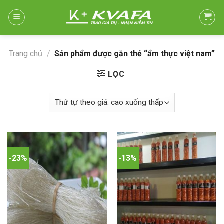
Skip
to
content
Trang chủ
/
Sản phẩm được gắn thẻ “ẩm thực việt nam”
LỌC
-23%
-13%